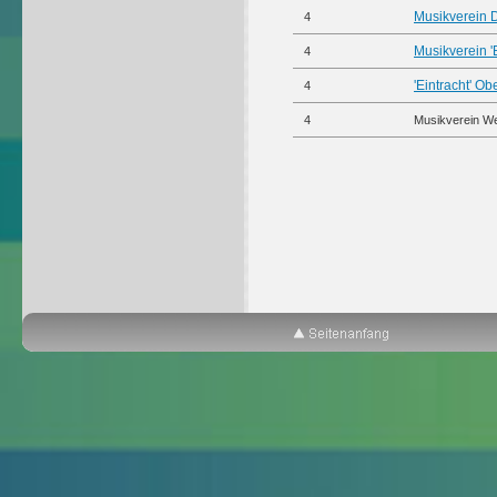
Musikverein D
4
Musikverein '
4
'Eintracht' O
4
4
Musikverein W