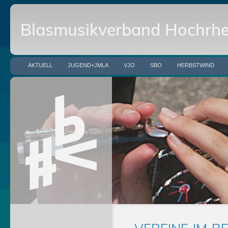
Blasmusikverband Hochrhei
AKTUELL
JUGEND+JMLA
VJO
SBO
HERBSTWIND