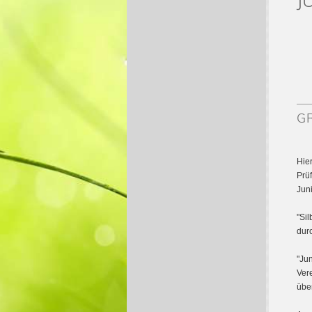
J
G
Hie
Prü
Juni
"Si
durc
"Ju
Ver
übe