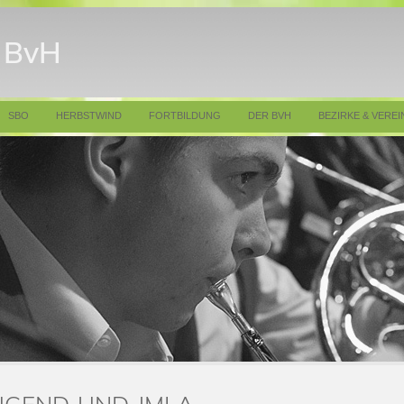
m BvH
SBO
HERBSTWIND
FORTBILDUNG
DER BVH
BEZIRKE & VEREI