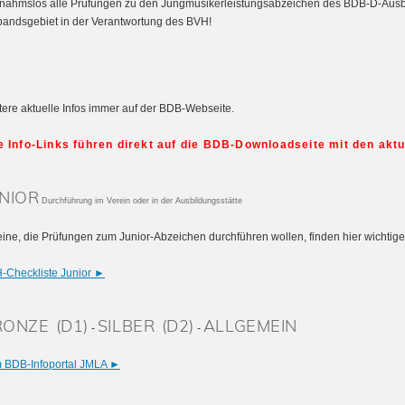
nahmslos alle Prüfungen zu den Jungmusikerleistungsabzeichen des BDB-D-Ausb
bandsgebiet in der Verantwortung des BVH!
tere aktuelle Infos immer auf der BDB-Webseite.
e Info-Links führen direkt auf die BDB-Downloadseite mit den ak
NIOR
Durchführung im Verein oder in der Ausbildungsstätte
eine, die Prüfungen zum Junior-Abzeichen durchführen wollen, finden hier wichtige
-Checkliste Junior ►
ONZE (D1)
SILBER (D2)
ALLGEMEIN
-
-
 BDB-Infoportal JMLA ►