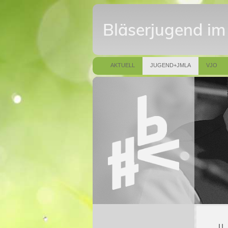
Bläserjugend i
AKTUELL
JUGEND+JMLA
VJO