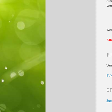
Aus
Ver
Wei
All
JU
Ver
BVH
BR
Zum