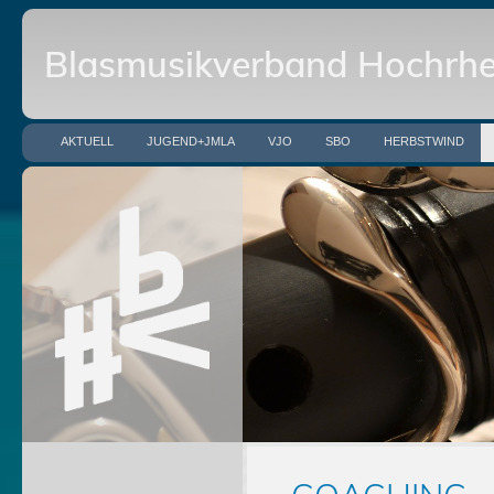
Blasmusikverband Hochrhei
AKTUELL
JUGEND+JMLA
VJO
SBO
HERBSTWIND